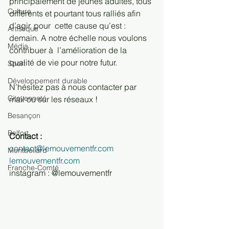
principalement de jeunes adultes, tous 
Culture
différents et pourtant tous ralliés afin 
d’agir, pour  cette cause qu’est : 
Artistique
demain. A notre échelle nous voulons 
Média
contribuer à  l’amélioration de la 
qualité de vie pour notre futur.  
Sport
Développement durable
N’hésitez pas à nous contacter par 
Citoyenneté
mail ou sur les réseaux !
Besançon
Belfort
Contact : 
contact@lemouvementfr.com
Montbéliard
lemouvementfr.com
Franche-Comté
instagram : @lemouvementfr