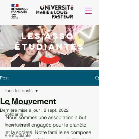
Les Asso'
étudiantes
Post
Tous les posts
Le Mouvement
Tous les posts
Dernière mise à jour :
8 sept. 2022
Solidarité
Nous sommes une association à but 
non lucratif engagée pour la planète  
International
et la société. Notre famille se compose 
Vie étudiante