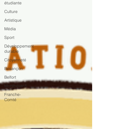
étudiante
Culture
Artistique
Média
Sport
Développement
durable
Citoyenneté
Besançon
Belfort
Montbéliard
Franche-
Comté