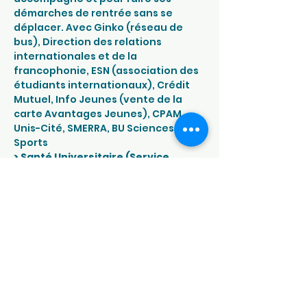
démarches de rentrée sans se 
déplacer. Avec Ginko (réseau de 
bus), Direction des relations 
internationales et de la 
francophonie, ESN (association des 
étudiants internationaux), Crédit 
Mutuel, Info Jeunes (vente de la 
carte Avantages Jeunes), CPAM, 
Unis-Cité, SMERRA, BU Sciences 
Sports
> Santé Universitaire (Service 
universitaire de médecine 
préventive et de promotion de la 
santé) 
: Ateliers diététique (gestion 
du grignotage, dégustation en plein 
conscience, bien manger avec un 
petit budget). Diverses animations 
autour de la santé, des addictions, 
des risques en milieux festifs (de 
nombreux cadeaux à gagner)
> Sensibilisation à l’engagement 