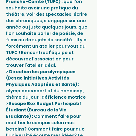
Franche-Comté (TUFC) : 
que l'on 
souhaite avoir une pratique du 
théâtre, voir des spectacles, écrire 
des chroniques, s'engager sur une 
année ou juste quelques jours, que 
l'on souhaite parler de poésie, de 
films ou de sujets de société... Il y a 
forcément un atelier pour vous au 
TUFC ! Rencontrez l’équipe et 
découvrez l’association pour 
trouver l'atelier idéal.
> Direction les paralympiques 
(Besac'initiatives Activités 
Physiques Adaptées et Santé) 
: 
olympiades sport et du handicap, 
thème du jour : déficience motrice
> Escape Box Budget Participatif 
Étudiant (Bureau de la Vie 
Etudiante) : 
Comment faire pour 
modifier le campus selon mes 
besoins? Comment faire pour que 
l'université écoute mes idées? Le 