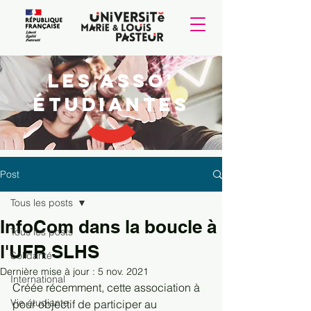
Les Asso'
étudiantes
Post
Tous les posts
InfoCom dans la boucle à
Tous les posts
l'UFR SLHS
Solidarité
Dernière mise à jour :
5 nov. 2021
International
Créée récemment, cette association à 
Vie étudiante
pour objectif de participer au 