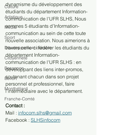
dynamisme du développement des 
Culture
étudiants du département Information-
Artistique
communication de l'UFR SLHS, Nous 
sommes 5 étudiants d’Information-
Média
communication au sein de cette toute 
Sport
nouvelle association. Nous aimerions à 
travers celle-ci fédérer les étudiants du 
Développement durable
département Information-
Citoyenneté
communication de l'UFR SLHS : en 
Besançon
développant des liens inter-promos, 
soutenant chacun dans son projet 
Belfort
personnel et professionnel, faire 
Montbéliard
l'intermédiaire avec le département. 
Franche-Comté
Contact : 
Mail : 
infocom.slhs@gmail.com
Facebook : 
SLHSinfocom