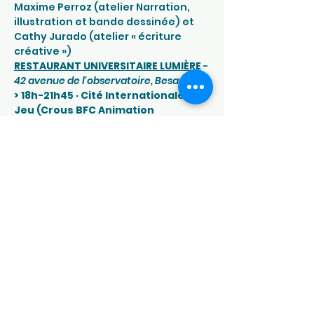
Maxime Perroz (atelier Narration, 
illustration et bande dessinée) et 
Cathy Jurado (atelier « écriture 
créative »)
RESTAURANT UNIVERSITAIRE LUMIÈRE
 - 
42 avenue de l'observatoire, Besançon
> 18h-21h45 · Cité Internationale du 
Jeu (Crous BFC Animation 
Numérique et Innovante) : 
jouer à 
des jeux de société en équipe ou en 
individuel et découvrir les activités 
sur l'année (jeux de société, jeux 
vidéos, jeux de rôle, échecs, jeux 
musicaux)
SALLE JENNY D'HÉRICOURT
 - 
19 rue de 
l'épitaphe, Besançon
> 
19h30-22h · Campus Ludi – 
spectacle de théâtre 
d’improvisation (Ligue Universitaire 
d'Impro de Franche-Comté) : 
Ce 
spectacle théâtral est accessible à 