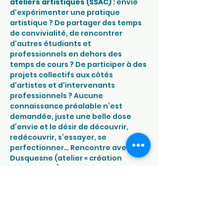
ateliers artistiques (SSAC) : 
envie 
d'expérimenter une pratique 
artistique ? De partager des temps 
de convivialité, de rencontrer 
d'autres étudiants et 
professionnels en dehors des 
temps de cours ? De participer à des 
projets collectifs aux côtés 
d'artistes et d'intervenants 
professionnels ? Aucune 
connaissance préalable n’est 
demandée, juste une belle dose 
d’envie et le désir de découvrir, 
redécouvrir, s’essayer, se 
perfectionner… Rencontre avec Léo 
Dusquesne (atelier « création 
numérique ») et Cyrielle Diaz Meza 
(atelier « arts textiles »)
RESTAURANT UNIVERSTAIRE LUMIÈRE
 - 
42
avenue de l'observatoire, Besançon
> 18h-21h45 : Cité Internationale du 
Jeu (Crous BFC) : 
jouer à des jeux de 