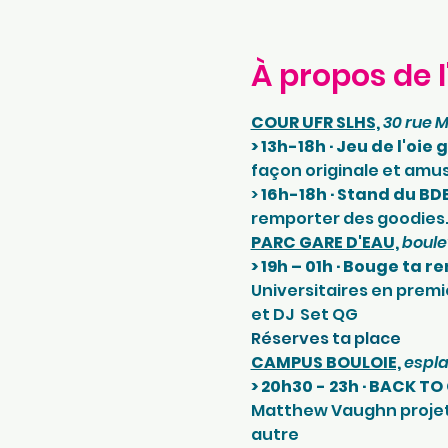
À propos de 
COUR UFR SLHS,
30 rue 
> 13h-18h · Jeu de l'oie
façon originale et amu
> 
16h-18h · Stand du BDE
remporter des goodies
PARC GARE D'EAU,
boule
> 19h – 01h · Bouge ta re
Universitaires en premi
et DJ  Set QG
Réserves ta place
CAMPUS BOULOIE,
espla
> 20h30 - 23h · BACK TO
Matthew Vaughn projeté
autre