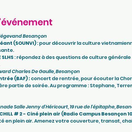
l'événement
Mégevand Besançon
 géant (SOUNVI) 
: pour découvrir la culture vietnamie
sante.
 SLHS 
: répondez à des questions de culture générale 
.
vard Charles De Gaulle, Besançon
ntrée (BAF) :
 concert de rentrée, pour écouter la Chora
ère partie de soirée. Au programme : Stephane, Terreno
nade Salle Jenny d'Héricourt
, 
19 rue de l'épitaphe, Besa
 CHILL # 2 - Ciné plein air (Radio Campus Besançon 102
 en plein air. Amenez votre couverture, transat, cha