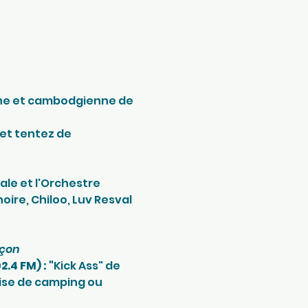
nne et cambodgienne de 
et tentez de 
le et l'Orchestre 
ire, Chiloo, Luv Resval 
nçon
.4 FM) : "
Kick Ass" de 
ise de camping ou 